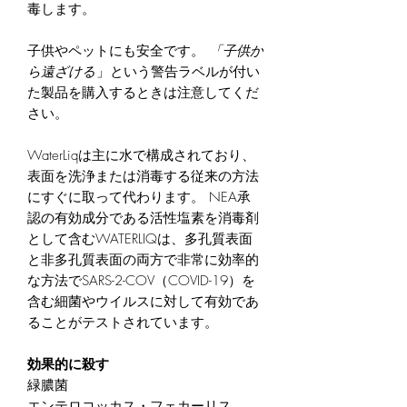
毒します。
子供やペットにも安全です。
「子供か
ら遠ざける
」という警告ラベルが付い
た製品を購入するときは注意してくだ
さい。
WaterLiqは主に水で構成されており、
表面を洗浄または消毒する従来の方法
にすぐに取って代わります。 NEA承
認の有効成分である活性塩素を消毒剤
として含むWATERLIQは、多孔質表面
と非多孔質表面の両方で非常に効率的
な方法でSARS-2-COV（COVID-19）を
含む細菌やウイルスに対して有効であ
ることがテストされています。
効果的に殺す
緑膿菌
エンテロコッカス・フェカーリス