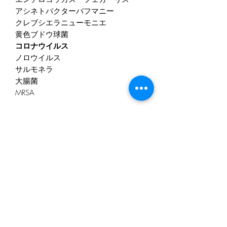
アシネトバクターバフマニー
クレブシエラニューモニエ
黄色ブドウ球菌
コロナウイルス
ノロウイルス
サルモネラ
大腸菌
MRSA
PRODUCT INFO
Unlike the "Keep Away from Children"
RETURN & REFUND POLICY
label in other disinfectants available in
the market, Waterliq is non-toxic, non-
RETURN & REFUND POLICY
flammable, alcohol-free, child-safe, and
配送情報
We have a 14-day return policy, which
pet safe.
means you have 14 days after receiving
APPLICATION
SGD $ 5は、製品の購入に加えて、シ
your item to request a return.
Can be used as an aerosol in the air to
保証
ンガポール本土内で$ 50未満の住所注
Your item must be in the same condition
kill airborne