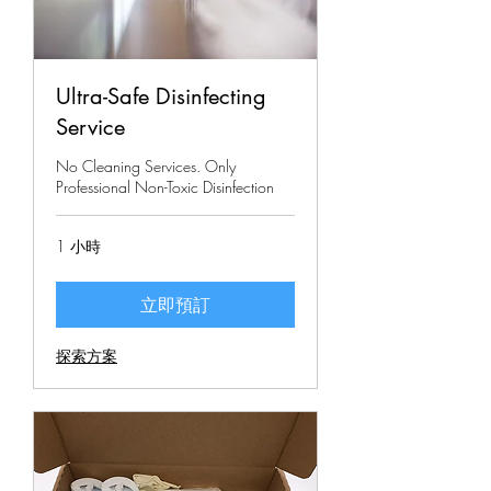
Ultra-Safe Disinfecting
Service
No Cleaning Services. Only
Professional Non-Toxic Disinfection
1 小時
立即預訂
探索方案