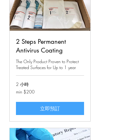
2 Steps Permanent
Antivirus Coating
The Only Product Proven to Protect
Treated Surfaces for Up to 1 year
2 小時
min
min $200
$200
立即預訂