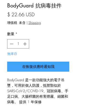
BodyGuard 抗病毒挂件
價格
$ 22.66 USD
增值税 未含
|
Shipping
數量
*
無庫存
在恢復供應時通知我
BodyGuard 是一款功能強大的電子吊
墜，可用於個人防護，抵禦類似於
SARS-CoV-2/COVID-19、冠狀病毒、手
足口病、大腸桿菌的有害煙霧、細菌和
病毒。 提供 1 年保修