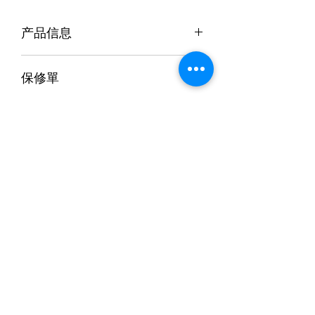
产品信息
技术数据
保修單
负离子输出无
100-200 密尔/立
有缺陷的產品將被更換為新的套裝。請
有害臭氧
方厘米/秒
退货和退款政策
在購買後 2 週內將缺陷告知
Hexanea。
有效覆盖
1米半径
退货和退款政策
當產品提供一年保修時，客戶必須將其
我们有 14 天退货政策，这意味着您在
退回我們的服務中心進行維修。
功率/电压
1W / DC 5V
收到商品后有 14 天时间申请退货。
訂閱表格
您的商品必须处于与您收到商品相同的
最高可听噪音
< 5分贝
有關創新產品的最新更新
状态，才有资格退货。它必须未磨损或
未使用，带有标签，并且原包装完好无
锂电池容量
1,000 毫安时
损。您还需要收据或购买证明。
提交
要开始退货，您可以通过
充电时间
2小时
info@hexa.com 联系我们。如果您的退
货被接受，我们将向您发送退货运输标
使用时间
75 小时 (100 密
签以及有关如何以及将包裹寄往何处的
耳) &