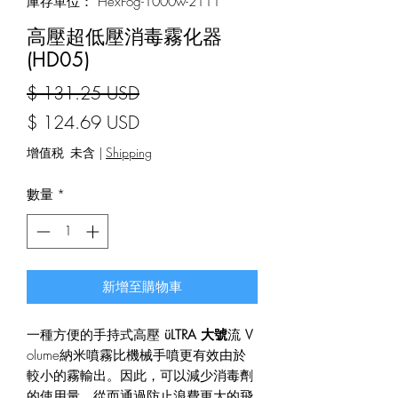
庫存單位： HexFog-1000w-2111
高壓超低壓消毒霧化器
(HD05)
一般價格
$ 131.25 USD
促銷價格
$ 124.69 USD
增值税 未含
|
Shipping
數量
*
新增至購物車
一種方便的手持式高壓
üLTRA
大號
流
V
olume納米噴霧比機械手噴更有效由於
較小的霧輸出。因此，可以減少消毒劑
的使用量，從而通過防止浪費更大的飛