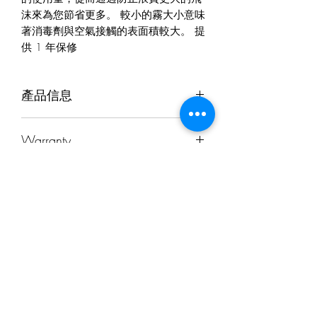
沫來為您節省更多。 較小的霧大小意味
著消毒劑與空氣接觸的表面積較大。 提
供 1 年保修
產品信息
牌
己烷
Warranty
模型
HD05
This product comes with a
1-year local
退货和退款政策
warranty
. All repairs and replacements
顏色
淺藍
will be made in Singapore.
退货和退款政策
Defective Products will be Replaced with
產品類別
低容量消毒
我们有 14 天退货政策，这意味着您在
a New Set. Please inform Hexanea of
電動霧化器
收到商品后有 14 天时间申请退货。
the Defects within 2 Weeks of Purchase.
訂閱表格
您的商品必须处于与您收到商品相同的
When a product comes with a one-year
油箱容量
5L
有關創新產品的最新更新
状态，才有资格退货。它必须是未磨损
warranty, the Customer has to return them
或未使用过的，带有标签，并且原包装
to our service center for repair.
霧化 體積
650毫升/分
完好无损。您还需要收据或购买证明。
In the event that the parts are not
鐘 （可調節的）