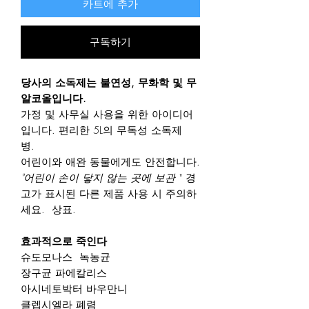
카트에 추가
구독하기
당사의 소독제는 불연성, 무화학 및 무
알코올입니다.
가정 및 사무실 사용을 위한 아이디어
입니다. 편리한 5L의 무독성 소독제
병.
어린이와 애완 동물에게도 안전합니다.
"어린이 손이 닿지 않는 곳에 보관
" 경
고가 표시된 다른 제품 사용 시 주의하
세요. 상표.
효과적으로 죽인다
슈도모나스 녹농균
장구균 파에칼리스
아시네토박터 바우만니
클렙시엘라 폐렴