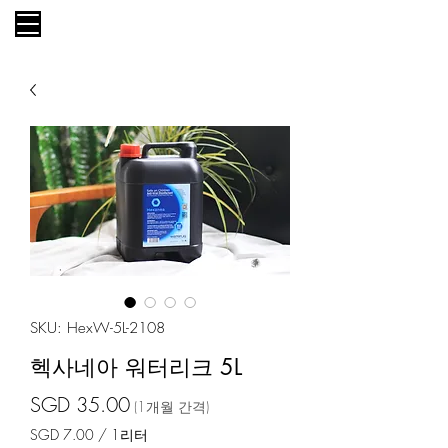
카트
SKU: HexW-5L-2108
헥사네아 워터리크 5L
가격
SGD 35.00
(1개월 간격)
SGD 7.00
/
1리터