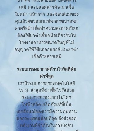
ปราศจากแอลกอฮอล์ ปลอดสาร
เคมี และปลอดสารพิษ ฆ่าเชื้อ
ใบหน้า หน้ากาก และช้อนส้อมของ
คุณด้วยขวดสเปรย์พกพาขนาดพก
พาหรือผ้าเช็ดทำความสะอาดเปียก
ต้องใช้ยาฆ่าเชื้อชนิดเดียวกันใน
โรงงานอาหารขนาดใหญ่ที่ไม่
อนุญาตให้ใช้แอลกอฮอล์และยาฆ่า
เชื้อด้วยสารเคมี
ระบบกรองอากาศต้านไวรัสที่คุ้ม
ค่าที่สุด
เรามีระบบการกรองเทคโนโลยี
MESP ล่าสุดที่ฆ่าเชื้อไวรัสด้วย
ระบบการกรองแบบไมโคร
ไฟฟ้าสถิต ผลิตภัณฑ์ที่เป็น
เอกลักษณ์ของเรามีความทนทาน
ต่อกระแสลมน้อยที่สุด จึงช่วยลด
พลังงานที่จำเป็นในการบังคับ