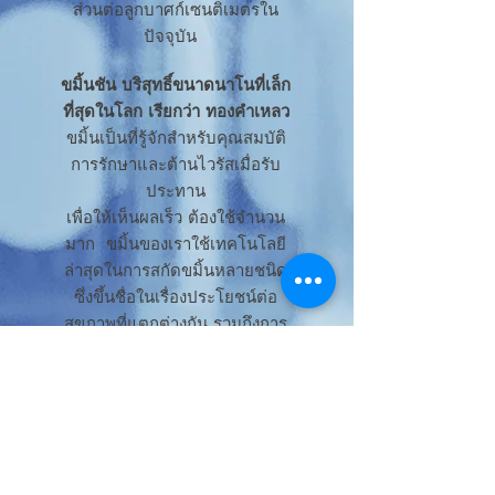
ส่วนต่อลูกบาศก์เซนติเมตรใน
ปัจจุบัน
ขมิ้นชัน
บริสุทธิ์ขนาดนาโนที่เล็ก
ที่สุดในโลก
เรียกว่า ทองคำเหลว
ขมิ้นเป็นที่รู้จักสำหรับคุณสมบัติ
การรักษาและต้านไวรัสเมื่อรับ
ประทาน
เพื่อให้เห็นผลเร็ว ต้องใช้จำนวน
มาก
ขมิ้นของเราใช้เทคโนโลยี
ล่าสุดในการสกัดขมิ้นหลายชนิด
ซึ่งขึ้นชื่อในเรื่องประโยชน์ต่อ
สุขภาพที่แตกต่างกัน รวมถึงการ
รักษาโคโรนาไวรัส เป็นขมิ้นชัน
ชนิดเดียวในรูปของเหลวที่มีขนาด
เล็กกว่าเซลล์เลือดและไวรัส จึง
แทรกซึมเข้าสู่เซลล์ได้อย่างมี
ประสิทธิภาพ