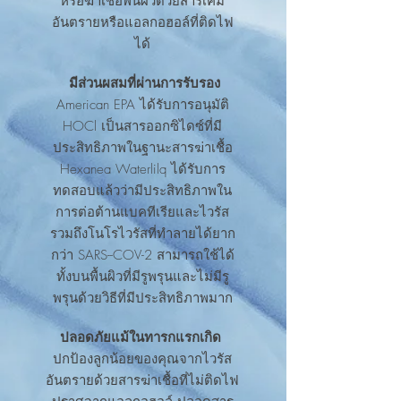
หรือฆ่าเชื้อพื้นผิวด้วยสารเคมี
อันตรายหรือแอลกอฮอล์ที่ติดไฟ
ได้
​
มีส่วนผสมที่ผ่านการรับรอง
American EPA ได้รับการอนุมัติ
HOCl เป็นสารออกซิไดซ์ที่มี
ประสิทธิภาพในฐานะสารฆ่าเชื้อ
Hexanea Waterlilq ได้รับการ
ทดสอบแล้วว่ามีประสิทธิภาพใน
การต่อต้านแบคทีเรียและไวรัส
รวมถึงโนโรไวรัสที่ทำลายได้ยาก
กว่า SARS--COV-2 สามารถใช้ได้
ทั้งบนพื้นผิวที่มีรูพรุนและไม่มีรู
พรุนด้วยวิธีที่มีประสิทธิภาพมาก
ปลอดภัยแม้ในทารกแรกเกิด
ปกป้องลูกน้อยของคุณจากไวรัส
อันตรายด้วยสารฆ่าเชื้อที่ไม่ติดไฟ