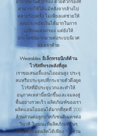
อากาศผ่านตัวกรอง ด้วยตัวกรองที่
สามารถใช้ได้แม้หลังจากล้างไป
หลายร้อยครั้ง ไม่เพียงแต่ช่วยให้
คุณประหยัดเงินได้มากในการ
เปลี่ยนแผ่นกรอง แต่ยังให้
ประโยชน์มากมายต่อระบบนิเวศ
ของเราด้วย
Wearables อิเล็กทรอนิกส์ต้าน
ไวรัสที่ทรงพลังที่สุด
เราขอเสนอจี้แอนไอออนสูง ประจุ
ลบหรือประจุลบที่กระจายตัวดึงดูด
ไวรัสที่มีประจุบวกและทำให้
อนุภาคเหล่านี้หนักขึ้นและจมลงสู่
พื้นอย่างรวดเร็ว ผลิตภัณฑ์ของเรา
ผลิตแอนไอออนได้มากที่สุดที่ 200
ล้านส่วนต่อลูกบาศก์เซนติเมตรต่อ
วินาที ในขณะที่ผลิตภัณฑ์อื่นๆ
เกือบทั้งหมดผลิตได้เพียง 12 ล้าน