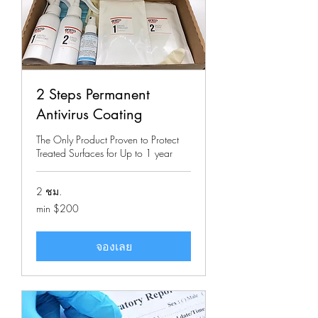
2 Steps Permanent
Antivirus Coating
The Only Product Proven to Protect
Treated Surfaces for Up to 1 year
2 ชม.
min
min $200
$200
จองเลย