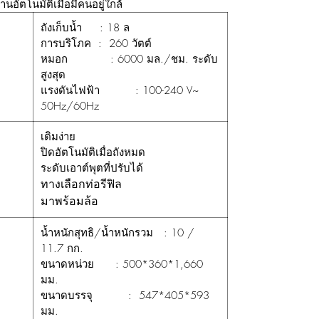
านอัตโนมัติเมื่อมีคนอยู่ใกล้
ถังเก็บน้ำ : 18 ล
การบริโภค : 260 วัตต์
หมอก : 6000 มล./ชม. ระดับ
สูงสุด
แรงดันไฟฟ้า : 100-240 V~
50Hz/60Hz
เติมง่าย
ปิดอัตโนมัติเมื่อถังหมด
ระดับเอาต์พุตที่ปรับได้
ทางเลือกท่อรีฟิล
มาพร้อมล้อ
น้ำหนักสุทธิ/น้ำหนักรวม : 10 /
11.7 กก.
ขนาดหน่วย : 500*360*1,660
มม.
ขนาดบรรจุ : 547*405*593
มม.