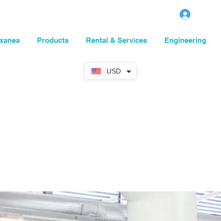
เข้าส
xanea
Products
Rental & Services
Engineering
USD