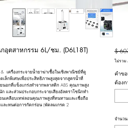
ซนิกอุตสาหกรรม 6L/ชม. (D6L18T)
$ 60
ไม่รวม 
& เครื่องกระจายน้ำยาฆ่าเชื้อในเชิงพาณิชย์ที่ดู
คำขอเ
็กพิเศษเพื่อประสิทธิภาพสูงสุดจากสูตรน้ำที่
ต้องก
ภายนอกที่แข็งแกร่งทำจากพลาสติก ABS คุณภาพสูง
นัก และส่วนประกอบกระจายเสียงอัลตราโซนิกทำ
อนเคลือบเทฟลอนคุณภาพสูงที่ทนทานและเชื่อถือ
น้ำและทนต่อการกัดกร่อน (พัดลมเกรด 2
จำนวน