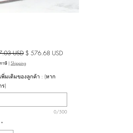
ราคาปกติ
ราคาขายลด
7.03 USD
$ 576.68 USD
ภาษี
|
Shipping
พิ่มเติมของลูกค้า : (หาก
าร)
0/500
*