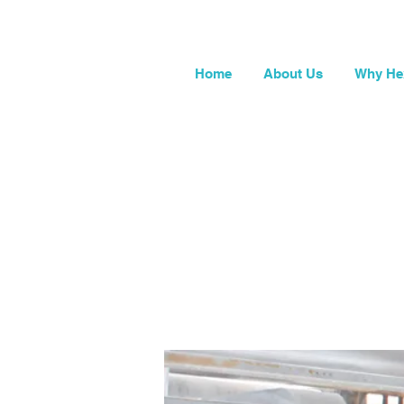
Home
About Us
Why He