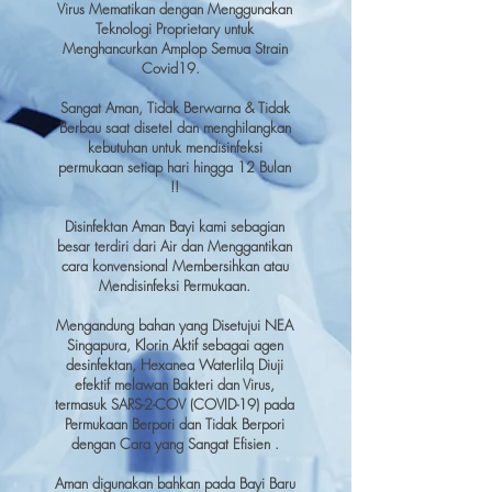
Virus Mematikan dengan Menggunakan
Teknologi Proprietary untuk
Menghancurkan Amplop Semua Strain
Covid19.
Sangat Aman, Tidak Berwarna & Tidak
Berbau saat disetel dan menghilangkan
kebutuhan untuk mendisinfeksi
permukaan setiap hari hingga 12 Bulan
!!
Disinfektan Aman Bayi kami sebagian
besar terdiri dari Air dan Menggantikan
cara konvensional Membersihkan atau
Mendisinfeksi Permukaan.
Mengandung bahan yang Disetujui NEA
Singapura, Klorin Aktif sebagai agen
desinfektan, Hexanea Waterlilq Diuji
efektif melawan Bakteri dan Virus,
termasuk SARS-2-COV (COVID-19) pada
Permukaan Berpori dan Tidak Berpori
dengan Cara yang Sangat Efisien .
Aman digunakan bahkan pada Bayi Baru