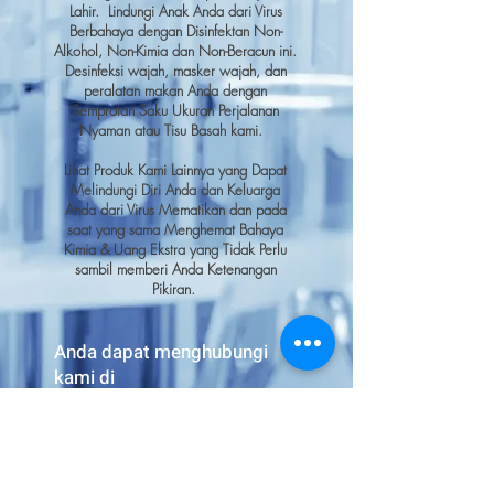
Lahir.
Lindungi Anak Anda dari Virus
Berbahaya dengan Disinfektan Non-
Alkohol, Non-Kimia dan Non-Beracun ini.
Desinfeksi wajah, masker wajah, dan
peralatan makan Anda dengan
Semprotan Saku Ukuran Perjalanan
Nyaman atau Tisu Basah kami.
Lihat Produk Kami Lainnya yang Dapat
Melindungi Diri Anda dan Keluarga
Anda dari Virus Mematikan dan pada
saat yang sama Menghemat Bahaya
Kimia & Uang Ekstra yang Tidak Perlu
sambil memberi Anda Ketenangan
Pikiran.
Anda dapat menghubungi
kami di
54 Genting Lane,#04-01 Blok
II, Kompleks Ruby Land,
Singapura 349562
Telp:
+65 62850868
Faks: