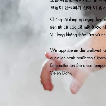
코팅이 완료되기 전에 이 임
Chúng tôi đang áp dụng lớp ph
trên tất cả các bề mặt được ti
Vui lòng không tháo lớp vỏ nh
Wir applizieren die weltweit l
auf allen stark berührten Oberf
Bitte entfernen Sie diese tempo
Vielen Dank