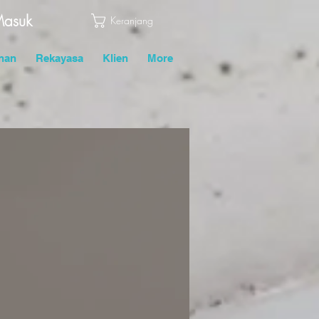
asuk
Keranjang
nan
Rekayasa
Klien
More