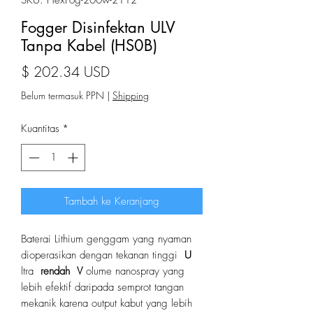
SKU: HexFog-200w-2112
Fogger Disinfektan ULV
Tanpa Kabel (HS0B)
Harga
$ 202.34 USD
Belum termasuk PPN
|
Shipping
Kuantitas
*
Tambah ke Keranjang
Baterai Lithium genggam yang nyaman
dioperasikan dengan tekanan tinggi
U
ltra
rendah
V
olume nanospray yang
lebih efektif daripada semprot tangan
mekanik karena output kabut yang lebih