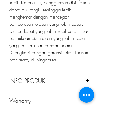
kecil. Karena itu, penggunaan disinfektan
dapat dikurangi, sehingga lebih
menghemat dengan mencegah
pemborosan tetesan yang lebih besar.
Ukuran kabut yang lebih kecil berarti luas
permukaan disinfektan yang lebih besar
yang bersentuhan dengan udara.
Dilengkapi dengan garansi lokal 1 tahun.
Stok ready di Singapura
INFO PRODUK
Merek
heksana
Warranty
Model
HS0B
This product comes with a
1-year local
KEBIJAKAN PENGEMBALIAN &
warranty
. All repairs and replacements
Warna
abu-abu putih
will be made in Singapore.
PENGEMBALIAN DANA
Defective Products will be Replaced with
tipe
Desinfeksi kapasitas