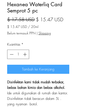
Hexanea Waterliq Card
Semprot 5 pc
Harga Reguler
Harga Promosi
$ 17.58 USD
$ 15.47 USD
$ 15.47 USD
/
20ml
SGD 19,80
Belum termasuk PPN
|
Shipping
per
20
Kuantitas
*
Mililiter
Tambah ke Keranjang
Disinfektan kami tidak mudah terbakar,
bebas bahan kimia dan bebas alkohol.
Ide untuk digunakan di rumah dan kantor.
Disinfektan tidak beracun dalam 5L .
yang nyaman botol.