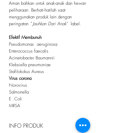
Aman bahkan untuk anak-anak dan hewan
peliharaan. Berhati-hatilah saat
menggunakan produk lain dengan
peringatan
" Jauhkan Dari Anak"
label.
Efektif Membunuh
Pseudomonas aeruginosa
Enterococcus faecalis
Acinetobacter Baumannii
Klebsiella pneumoniae
Stafilokokus Aureus
Virus corona
Norovirus
Salmonella
E .Coli
MRSA
INFO PRODUK