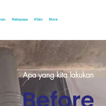
asuk
Keranjang
nan
Rekayasa
Klien
More
Apa yang kita lakukan