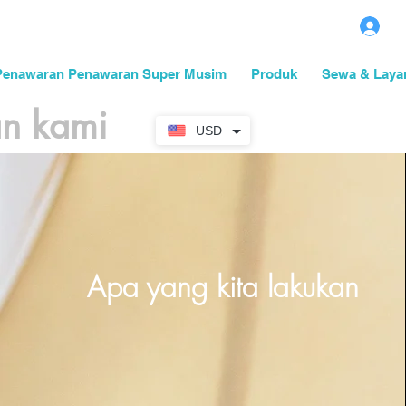
M
Penawaran Penawaran Super Musim
Produk
Sewa & Laya
n kami
USD
Apa yang kita lakukan